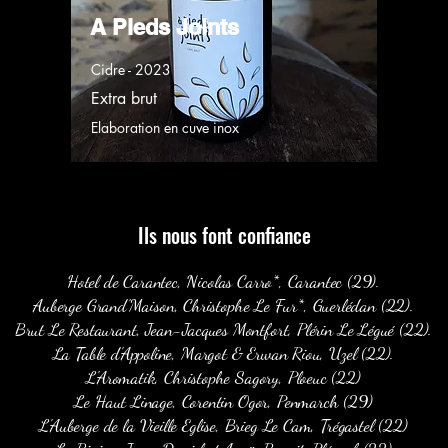
A Pieds Joints
Cidre - 2023
Extra brut
Elaboration en cuve inox
Ils nous font confiance
Hotel de Carantec, Nicolas Carro*, Carantec (29).
Auberge Grand'Maison, Christophe Le Fur*, Guerlédan (22).
Brut Le Restaurant, Jean-Jacques Montfort, Plérin Le Légué (22).
La Table d'Appoline, Margot & Erwan Riou, Uzel (22).
L'Aromatik, Christophe Sagory, Ploeuc (22)
Le Haut Linage, Corentin Ogor, Penmarch (29)
L'Auberge de la Vieille Eglise, Brieg Le Cam, Trégastel (22)