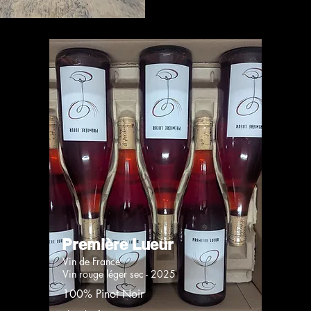
Première Lueur
Vin de France
Vin rouge léger sec - 2025
100% Pinot Noir