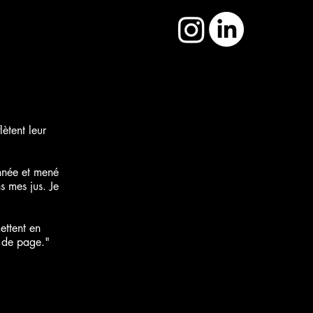
lètent leur
année et mené
ns mes jus. Je
ettent en
s de page."