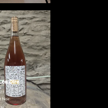
Les Dire
e
025
 Noir
:
ici