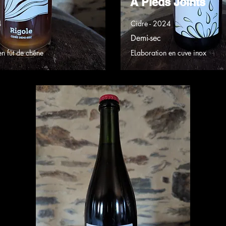
A Pieds Joints
4
Cidre - 2024
Demi-sec
en fût de chêne
ELaboration en cuve inox