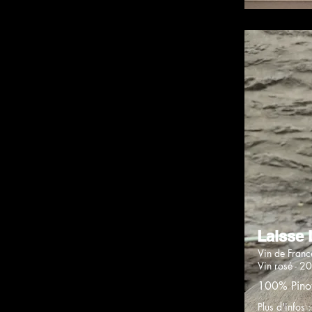
Laisse 
Vin de Franc
Vin rosé - 2
100% Pinot
Plus d'infos 