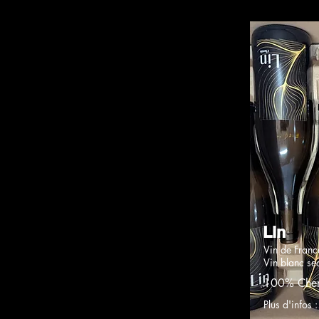
Lin
Vin de Franc
Vin blanc se
100% Chen
Plus d'infos 