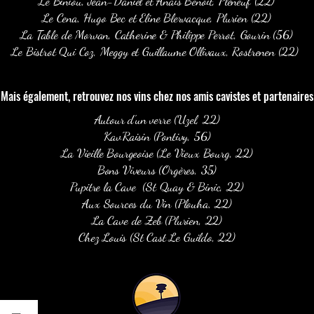
Le Biniou, Jean-Daniel et Anaïs Benoit, Pléneuf (22)
Le Cena, Hugo Bec et Eline Blervacque, Plurien (22)
La Table de Morvan, Catherine & Philippe Perrot, Gourin (56)
Le Bistrot Qui Coz, Meggy et Guillaume Ollivaux, Rostrenen (22)
Mais également, retrouvez nos vins chez nos amis cavistes et partenaires
Autour d'un verre (Uzel, 22)
Kav'Raisin (Pontivy, 56)
La Vieille Bourgeoise (Le Vieux Bourg, 22)
Bons Viveurs (Orgères, 35)
Pupitre la Cave (St Quay & Binic, 22)
Aux Sources du Vin (Plouha, 22)
La Cave de Zeb (Plurien, 22)
Chez Louis (St Cast Le Guildo, 22)
Suivez les 