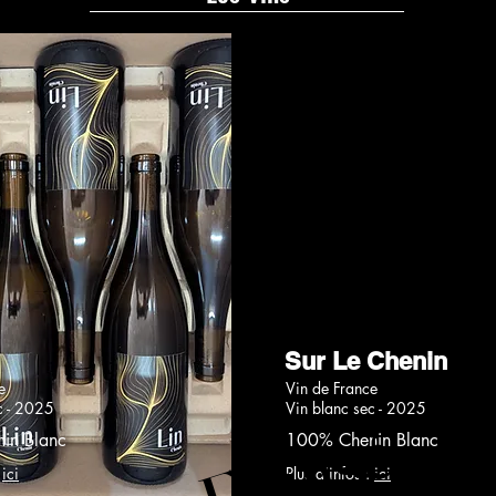
Sur Le Chenin
e
Vin de France
c - 2025
Vin blanc sec - 2025
Epuisé
Epuisé
in Blanc
100% Chenin Blanc
:
ici
Plus d'infos :
ici